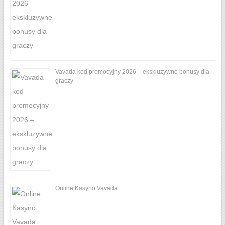
Vavada kod promocyjny 2026 – ekskluzywne bonusy dla
graczy
Online Kasyno Vavada